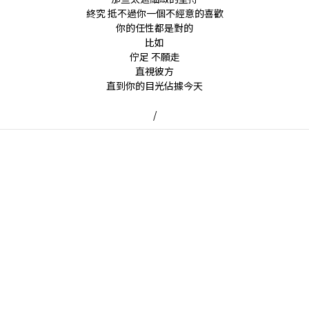
終究 抵不過你一個不經意的喜歡
你的任性都是對的
比如
佇足 不願走
直視彼方
直到你的目光佔據今天
/