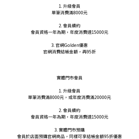
1. 升級會員
單筆消費滿8000元
2. 會員續約
會員資格一年為期，年度消費達15000元
3. 官網Golden優惠
官網消費結帳金額，再95折
實體門市會員
1. 升級會員
單筆消費滿8000元，或年度消費滿20000元
2. 會員續約
會員資格一年為期，年度消費達15000元
3. 實體門市預購
會員於店面預購官網商品，同樣可享結帳金額95折優惠