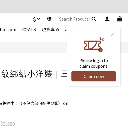
$
BUY NOW
bottom
COATS
現貨專區
accessory
shoes & bag
Please login to
claim coupons.
直紋綁結小洋裝｜三
Claim now
時免運中！（不包含部份配件髮飾） on
$3,580