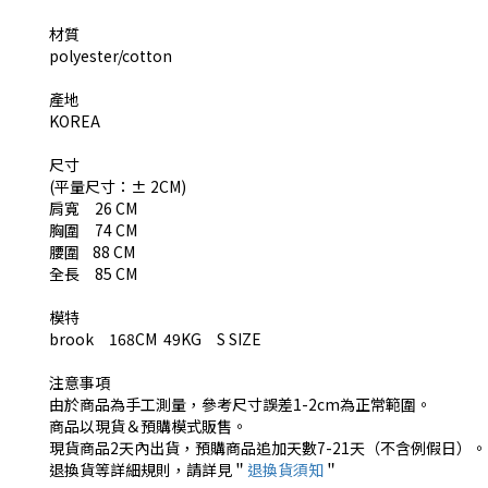
材質
polyester/cotton
產地
KOREA
尺寸
(平量尺寸：± 2CM)
肩寬 26 CM
胸圍 74 CM
腰圍 88 CM
全長 85 CM
模特
brook 168CM 49KG S SIZE
注意事項
由於商品為手工測量，參考尺寸誤差1-2cm為正常範圍。
商品以現貨＆預購模式販售。
現貨商品2天內出貨，預購商品追加天數7-21天（不含例假日）。
退換貨等詳細規則，請詳見＂
退換貨須知
＂