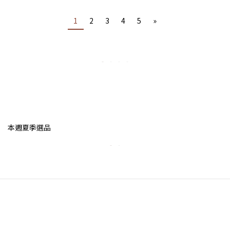
1
2
3
4
5
»
本週夏季選品