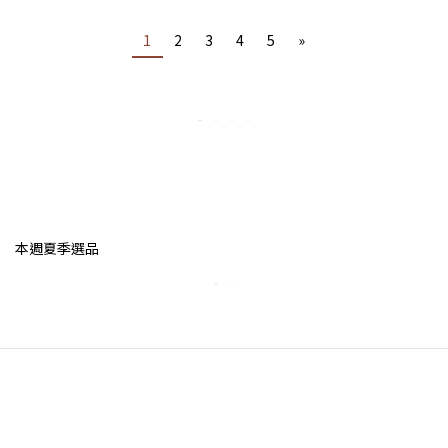
1
2
3
4
5
»
本週夏季選品