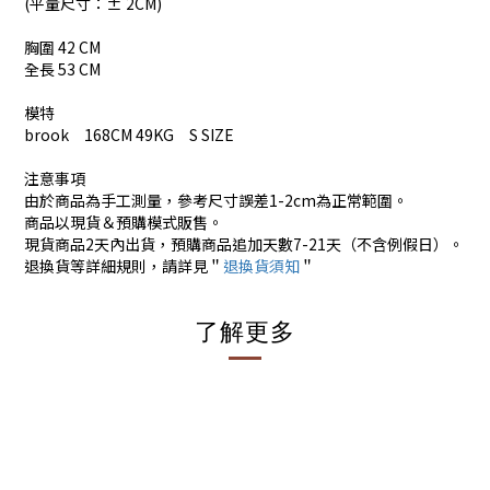
(平量尺寸：± 2CM)
胸圍 42 CM
全長 53 CM
模特
brook 168CM 49KG S SIZE
注意事項
由於商品為手工測量，參考尺寸誤差1-2cm為正常範圍。
商品以現貨＆預購模式販售。
現貨商品2天內出貨，預購商品追加天數7-21天（不含例假日）。
退換貨等詳細規則，請詳見＂
退換貨須知
＂
了解更多