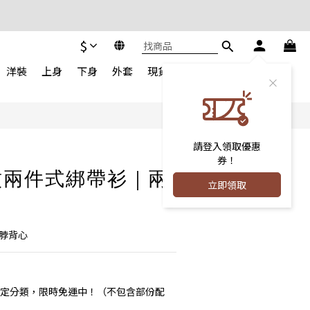
$
立即購買
洋裝
上身
下身
外套
現貨專區
配件
鞋類|包款
請登入領取優惠
券！
紋兩件式綁帶衫｜兩
立即領取
綁脖背心
定分類，限時免運中！（不包含部份配