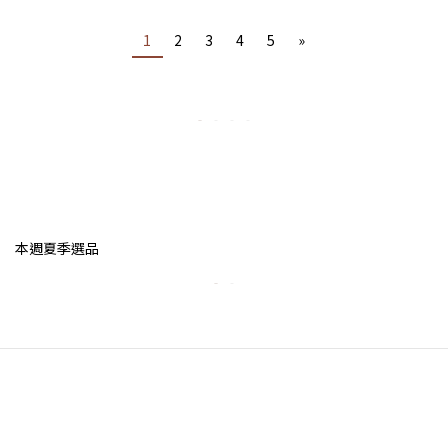
1
2
3
4
5
»
本週夏季選品