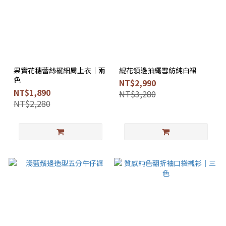
果實花穗蕾絲襬細肩上衣｜兩
緹花領邊抽繩雪紡純白裙
色
NT$2,990
NT$1,890
NT$3,280
NT$2,280