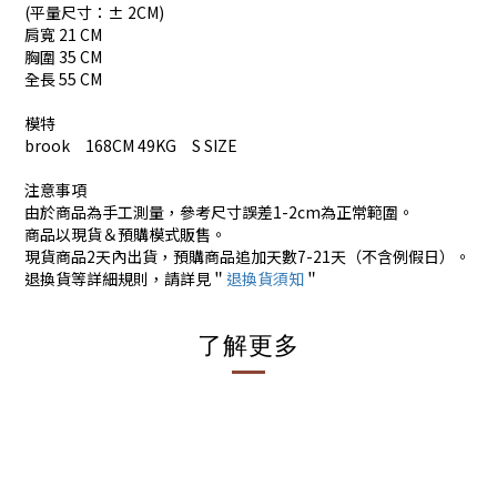
(平量尺寸：± 2CM)
肩寬 21 CM
胸圍 35 CM
全長 55 CM
模特
brook 168CM 49KG S SIZE
注意事項
由於商品為手工測量，參考尺寸誤差1-2cm為正常範圍。
商品以現貨＆預購模式販售。
現貨商品2天內出貨，預購商品追加天數7-21天（不含例假日）。
退換貨等詳細規則，請詳見＂
退換貨須知
＂
了解更多